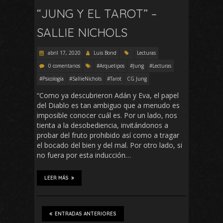
“JUNG Y EL TAROT” –
SALLIE NICHOLS
abril 17, 2020
Luis Bond
Lecturas
0 comentarios
#Arquetipos
#Jung
#Lecturas
#Psicología
#SallieNichols
#Tarot
CG Jung
“Como ya descubrieron Adán y Eva, el papel
del Diablo es tan ambiguo que a menudo es
imposible conocer cuál es. Por un lado, nos
tienta a la desobediencia, invitándonos a
probar del fruto prohibido así como a tragar
el bocado del bien y del mal. Por otro lado, si
no fuera por esta inducción…
LEER MÁS
ENTRADAS ANTERIORES