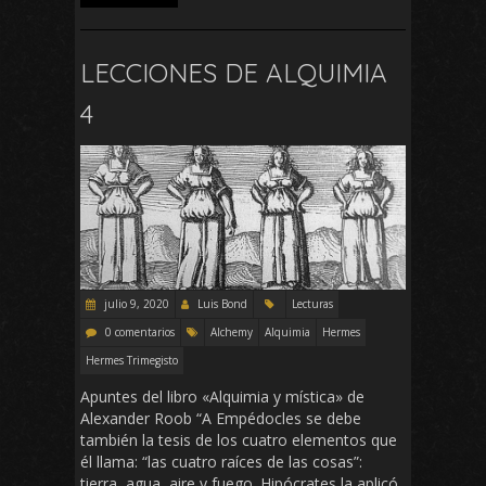
LECCIONES DE ALQUIMIA
4
julio 9, 2020
Luis Bond
Lecturas
0 comentarios
Alchemy
Alquimia
Hermes
Hermes Trimegisto
Apuntes del libro «Alquimia y mística» de
Alexander Roob “A Empédocles se debe
también la tesis de los cuatro elementos que
él llama: “las cuatro raíces de las cosas”:
tierra, agua, aire y fuego. Hipócrates la aplicó