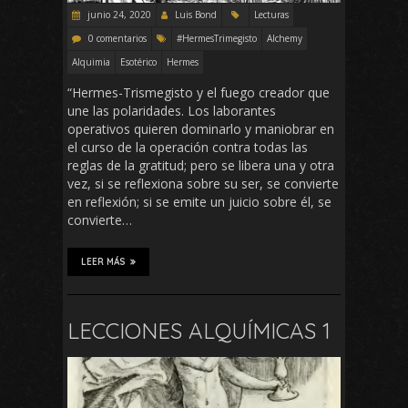
junio 24, 2020
Luis Bond
Lecturas
0 comentarios
#HermesTrimegisto
Alchemy
Alquimia
Esotérico
Hermes
“Hermes-Trismegisto y el fuego creador que
une las polaridades. Los laborantes
operativos quieren dominarlo y maniobrar en
el curso de la operación contra todas las
reglas de la gratitud; pero se libera una y otra
vez, si se reflexiona sobre su ser, se convierte
en reflexión; si se emite un juicio sobre él, se
convierte…
LEER MÁS
LECCIONES ALQUÍMICAS 1