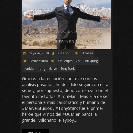
mayo 26, 2020
Luis Bond
Análisis
0 comentarios
Arquetipos
CarlGustavJung
IronMan
Jung
Marvel
TonyStark
Gracias a la recepción que tuve con los
análisis pasados, he decidido seguir con esta
serie y, por supuesto, debo comenzar con el
favorito de todos: #IronMan . Más allá de ser
el personaje más carismático y humano de
#MarvelStudios , #TonyStark fue el primer
héroe que vimos del #UCM en pantalla
grande. Millonario, Playboy…