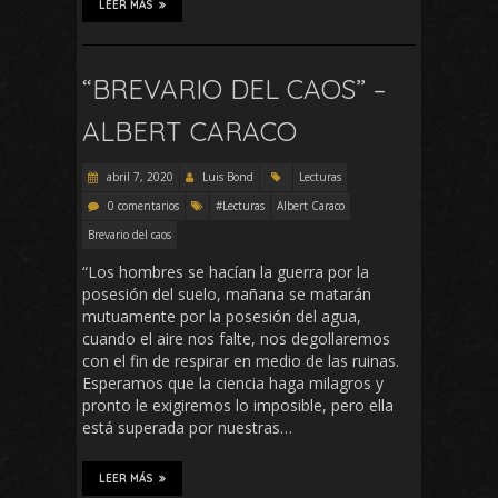
LEER MÁS
“BREVARIO DEL CAOS” –
ALBERT CARACO
abril 7, 2020
Luis Bond
Lecturas
0 comentarios
#Lecturas
Albert Caraco
Brevario del caos
“Los hombres se hacían la guerra por la
posesión del suelo, mañana se matarán
mutuamente por la posesión del agua,
cuando el aire nos falte, nos degollaremos
con el fin de respirar en medio de las ruinas.
Esperamos que la ciencia haga milagros y
pronto le exigiremos lo imposible, pero ella
está superada por nuestras…
LEER MÁS