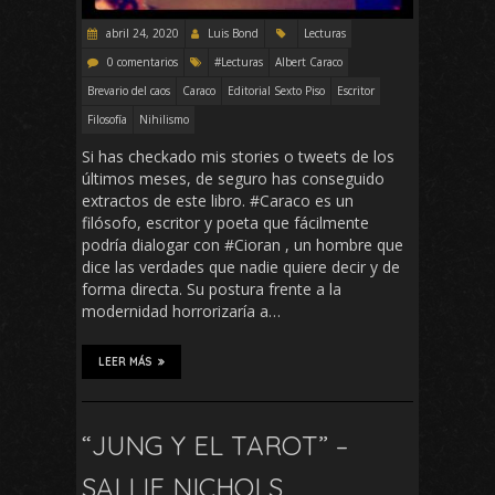
abril 24, 2020
Luis Bond
Lecturas
0 comentarios
#Lecturas
Albert Caraco
Brevario del caos
Caraco
Editorial Sexto Piso
Escritor
Filosofía
Nihilismo
Si has checkado mis stories o tweets de los
últimos meses, de seguro has conseguido
extractos de este libro. #Caraco es un
filósofo, escritor y poeta que fácilmente
podría dialogar con #Cioran , un hombre que
dice las verdades que nadie quiere decir y de
forma directa. Su postura frente a la
modernidad horrorizaría a…
LEER MÁS
“JUNG Y EL TAROT” –
SALLIE NICHOLS