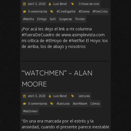
abril 3, 2020
Luis Bond
Críticas de cine
0 comentarios
#CineEspañol
#Drama
#FilmCritic
#Netflix
ElHoyo
SciFi
Suspense
Thriller
¡Por acá les dejo el link a mi columna
#FueraDeCuadro de www.asimplevista.com
mi crítica de #ElHoyo de #Netflix! El Hoyo: los
de arriba, los de abajo y nosotros
“WATCHMEN” – ALAN
MOORE
abril 3, 2020
Luis Bond
Lecturas
0 comentarios
#Lecturas
AlanMoore
Cómics
Watchmen
“En una era marcada por el estrés y la
ansiedad, cuando el presente parece inestable