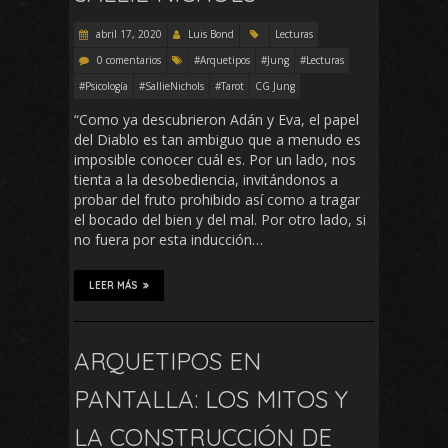
abril 17, 2020
Luis Bond
Lecturas
0 comentarios
#Arquetipos
#Jung
#Lecturas
#Psicología
#SallieNichols
#Tarot
CG Jung
“Como ya descubrieron Adán y Eva, el papel
del Diablo es tan ambiguo que a menudo es
imposible conocer cuál es. Por un lado, nos
tienta a la desobediencia, invitándonos a
probar del fruto prohibido así como a tragar
el bocado del bien y del mal. Por otro lado, si
no fuera por esta inducción…
LEER MÁS
ARQUETIPOS EN
PANTALLA: LOS MITOS Y
LA CONSTRUCCIÓN DE