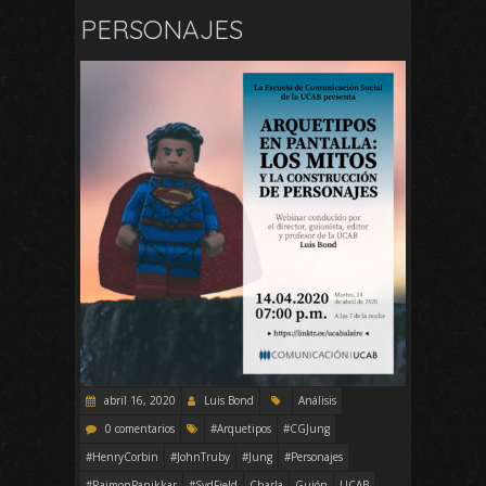
PERSONAJES
abril 16, 2020
Luis Bond
Análisis
0 comentarios
#Arquetipos
#CGJung
#HenryCorbin
#JohnTruby
#Jung
#Personajes
#RaimonPanikkar
#SydField
Charla
Guión
UCAB