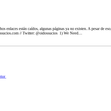
s enlaces están caídos, algunas páginas ya no existen. A pesar de eso,
dossucios.com // Twitter: @oidossucios 1) We Need…
rior