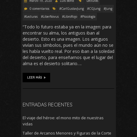
marzo 19, 2020
Luis Bond
Lecturas
0 comentarios
#CarlGustavJung
#CGJung
#Jung
#Lecturas
#LiberNovus
#LibroRojo
#Psicología
“Todo lo futuro estaba ya en la imagen: para
encontrar su alma, los antiguos iban al
desierto. Esto es una imagen. Los antiguos
vivían sus símbolos, pues el mundo aún no se
les había vuelto real. Por eso iban a la soledad
del desierto, para enseñarnos que el lugar del
alma es el desierto solitario….
LEER MÁS
ENTRADAS RECIENTES
El viaje del héroe: el mono mito de nuestras
vidas
Taller de Arcanos Menores y Figuras de la Corte