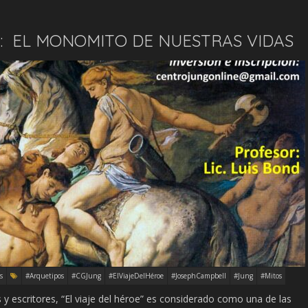
E: EL MONOMITO DE NUESTRAS VIDAS
s
#Arquetipos
#CGJung
#ElViajeDelHéroe
#JosephCampbell
#Jung
#Mitos
y escritores, “El viaje del héroe” es considerado como una de las