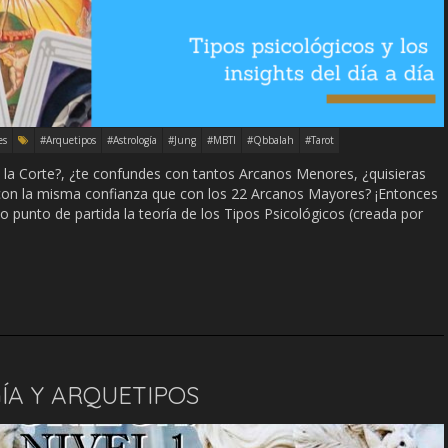
es
#Arquetipos
#Astrología
#Jung
#MBTI
#Qbbalah
#Tarot
e la Corte?, ¿te confundes con tantos Arcanos Menores, ¿quisieras
 con la misma confianza que con los 22 Arcanos Mayores? ¡Entonces
mo punto de partida la teoría de los Tipos Psicológicos (creada por
ÍA Y ARQUETIPOS