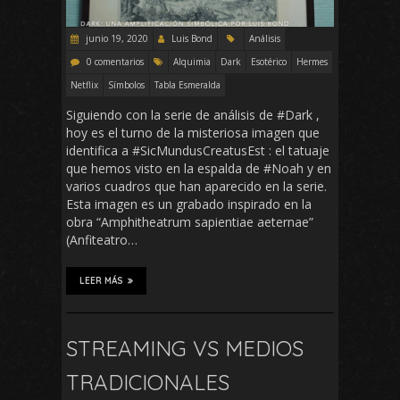
junio 19, 2020
Luis Bond
Análisis
0 comentarios
Alquimia
Dark
Esotérico
Hermes
Netflix
Símbolos
Tabla Esmeralda
Siguiendo con la serie de análisis de #Dark ,
hoy es el turno de la misteriosa imagen que
identifica a #SicMundusCreatusEst : el tatuaje
que hemos visto en la espalda de #Noah y en
varios cuadros que han aparecido en la serie.
Esta imagen es un grabado inspirado en la
obra “Amphitheatrum sapientiae aeternae”
(Anfiteatro…
LEER MÁS
STREAMING VS MEDIOS
TRADICIONALES