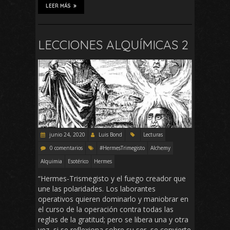
LEER MÁS
LECCIONES ALQUÍMICAS 2
junio 24, 2020
Luis Bond
Lecturas
0 comentarios
#HermesTrimegisto
Alchemy
Alquimia
Esotérico
Hermes
“Hermes-Trismegisto y el fuego creador que
une las polaridades. Los laborantes
operativos quieren dominarlo y maniobrar en
el curso de la operación contra todas las
reglas de la gratitud; pero se libera una y otra
vez, si se reflexiona sobre su ser, se convierte