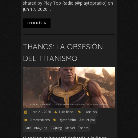
shared by Play Top Radio (@playtopradio) on
Jun 17, 2020…
LEER MÁS
THANOS: LA OBSESIÓN
DEL TITANISMO
junio 21, 2020
Luis Bond
Análisis
0 comentarios
#JoshBrolin
Arquetipos
CarlGustavJung
CGJung
Marvel
Thanos