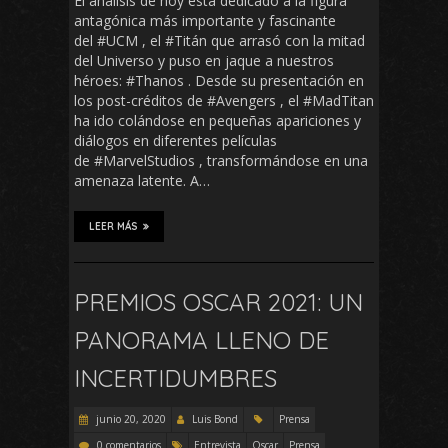
El análisis de hoy está dedicado a la figura
antagónica más importante y fascinante
del #UCM , el #Titán que arrasó con la mitad
del Universo y puso en jaque a nuestros
héroes: #Thanos . Desde su presentación en
los post-créditos de #Avengers , el #MadTitan
ha ido colándose en pequeñas apariciones y
diálogos en diferentes películas
de #MarvelStudios , transformándose en una
amenaza latente. A…
LEER MÁS
PREMIOS OSCAR 2021: UN
PANORAMA LLENO DE
INCERTIDUMBRES
junio 20, 2020
Luis Bond
Prensa
0 comentarios
Entrevista
Oscar
Prensa