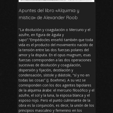
Apuntes del libro «Alquimia y
mística» de Alexander Roob
“La disolución y coagulación o Mercurio y el
azufre, en figura de águila y
sapo”.“Empédocles enseñó también que toda
vida es el producto del movimiento nacido de
la tensión entre las dos fuerzas polares del
amor y la disputa. En el opus magnum, esas
fuerzas corresponden a las dos operaciones
sucesivas de disolución y coagulación,
dispersión y fijación, destilación y
condensación, sístole y diástole, “sí y no en
todas las cosas” (J. Boehme). A su vez se
corresponden con los dos agentes bipolares
de la alquimia árabe: el mercurio filosófico y el
azufre, el sol y la luna, la esposa blanca y el
esposo rojo. Pero el punto culminante de la
obra es la conjunción, es decir, la unión de los
principios masculino y femenino en los