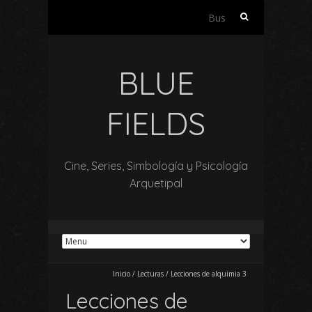
Buscar:
BLUE
FIELDS
Cine, Series, Simbología y Psicología
Arquetipal
Inicio
/
Lecturas
/
Lecciones de alquimia 3
Lecciones de