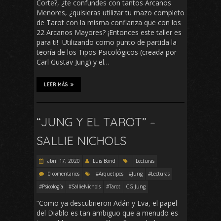
Corte?, ¿te confundes con tantos Arcanos
Menores, ¿quisieras utilizar tu mazo completo
de Tarot con la misma confianza que con los
22 Arcanos Mayores? ¡Entonces este taller es
para ti! Utilizando como punto de partida la
teoría de los Tipos Psicológicos (creada por
Carl Gustav Jung) y el…
LEER MÁS
“JUNG Y EL TAROT” –
SALLIE NICHOLS
abril 17, 2020
Luis Bond
Lecturas
0 comentarios
#Arquetipos
#Jung
#Lecturas
#Psicología
#SallieNichols
#Tarot
CG Jung
“Como ya descubrieron Adán y Eva, el papel
del Diablo es tan ambiguo que a menudo es