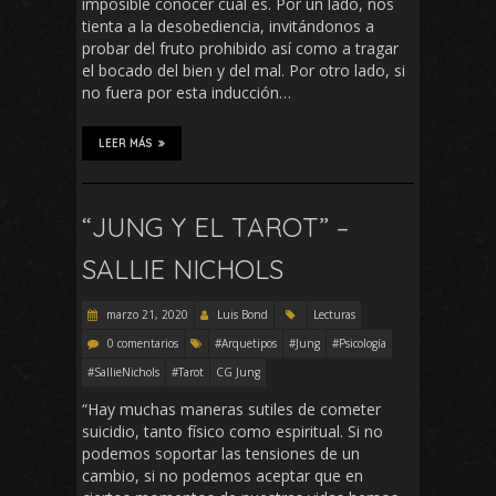
imposible conocer cuál es. Por un lado, nos
tienta a la desobediencia, invitándonos a
probar del fruto prohibido así como a tragar
el bocado del bien y del mal. Por otro lado, si
no fuera por esta inducción…
LEER MÁS
“JUNG Y EL TAROT” –
SALLIE NICHOLS
marzo 21, 2020
Luis Bond
Lecturas
0 comentarios
#Arquetipos
#Jung
#Psicología
#SallieNichols
#Tarot
CG Jung
“Hay muchas maneras sutiles de cometer
suicidio, tanto físico como espiritual. Si no
podemos soportar las tensiones de un
cambio, si no podemos aceptar que en