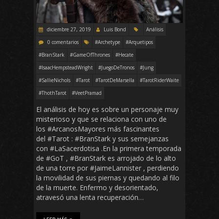
diciembre 27, 2019
Luis Bond
Análisis
0 comentarios
#Archetype
#Arquetipos
#BranStark
#GameOfThrones
#Hecate
#IsaacHempsteadWright
#JuegoDeTronos
#Jung
#SallieNichols
#Tarot
#TarotDeMarsella
#TarotRiderWaite
#ThothTarot
#VeetPramad
El análisis de hoy es sobre un personaje muy
misterioso y que se relaciona con uno de
los #ArcanosMayores más fascinantes
del #Tarot : #BranStark y sus semejanzas
con #LaSacerdotisa .En la primera temporada
de #GoT , #BranStark es arrojado de lo alto
de una torre por #JaimeLannister , perdiendo
la movilidad de sus piernas y quedando al filo
de la muerte. Enfermo y desorientado,
atravesó una lenta recuperación…