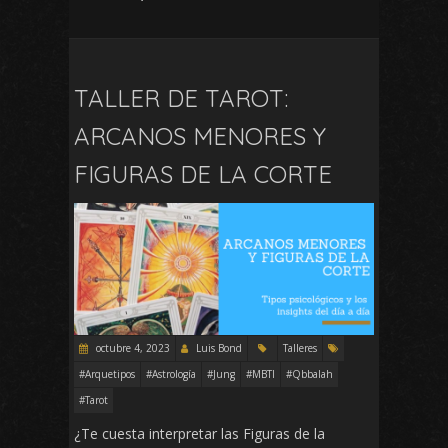
TALLER DE TAROT:
ARCANOS MENORES Y
FIGURAS DE LA CORTE
octubre 4, 2023
Luis Bond
Talleres
#Arquetipos
#Astrología
#Jung
#MBTI
#Qbbalah
#Tarot
¿Te cuesta interpretar las Figuras de la