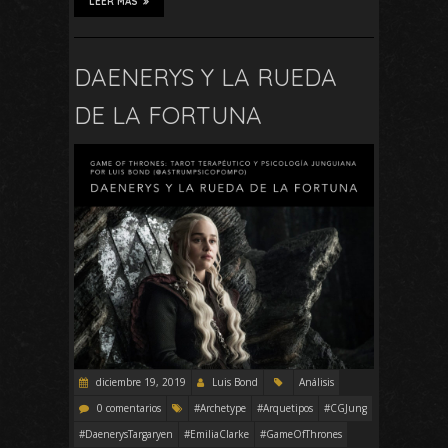
LEER MÁS
DAENERYS Y LA RUEDA
DE LA FORTUNA
diciembre 19, 2019
Luis Bond
Análisis
0 comentarios
#Archetype
#Arquetipos
#CGJung
#DaenerysTargaryen
#EmiliaClarke
#GameOfThrones