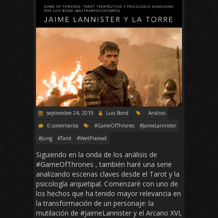
septiembre 24, 2019
Luis Bond
Análisis
0 comentarios
#GameOfThrones
#JaimeLannister
#Jung
#Tarot
#VeetPramad
Siguiendo en la onda de los análisis de
#GameOfThrones , también haré una serie
analizando escenas claves desde el Tarot y la
psicología arquetipal. Comenzaré con uno de
los hechos que ha tenido mayor relevancia en
la transformación de un personaje: la
mutilación de #JaimeLannister y el Arcano XVI,