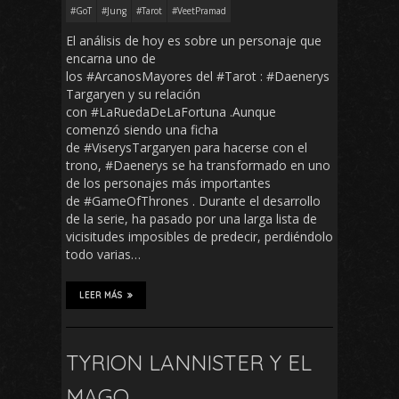
#GoT
#Jung
#Tarot
#VeetPramad
El análisis de hoy es sobre un personaje que
encarna uno de
los #ArcanosMayores del #Tarot : #Daenerys
Targaryen y su relación
con #LaRuedaDeLaFortuna .Aunque
comenzó siendo una ficha
de #ViserysTargaryen para hacerse con el
trono, #Daenerys se ha transformado en uno
de los personajes más importantes
de #GameOfThrones . Durante el desarrollo
de la serie, ha pasado por una larga lista de
vicisitudes imposibles de predecir, perdiéndolo
todo varias…
LEER MÁS
TYRION LANNISTER Y EL
MAGO