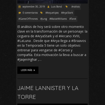
septiembre 30, 2019
Luis Bond
Análisis
0 comentarios
#Arquetipos
#AryaStark
#GameOfThrones
#Jung
#MaisieWilliams
#Tarot
El análisis de hoy será sobre otro momento
clave en la transformación de un personaje: la
ceguera de #AryaStark y el #Arcano XVIII,
#LaLuna . Desde que #Arya llega a #Braavos
en la Temporada 5 tiene un solo objetivo:
entrenar para vengarse de #Cersei y
compañía. Esta motivación la lleva a buscar a
#JaqenHghar ,…
LEER MÁS
JAIME LANNISTER Y LA
TORRE