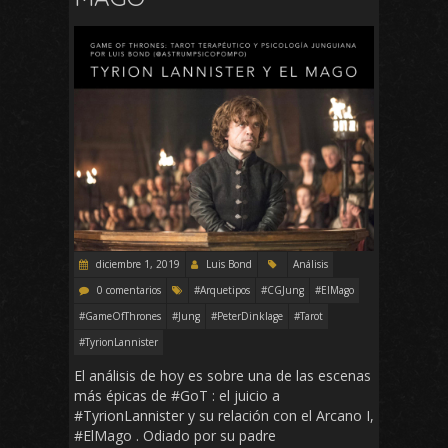
diciembre 1, 2019
Luis Bond
Análisis
0 comentarios
#Arquetipos
#CGJung
#ElMago
#GameOfThrones
#Jung
#PeterDinklage
#Tarot
#TyrionLannister
El análisis de hoy es sobre una de las escenas
más épicas de #GoT : el juicio a
#TyrionLannister y su relación con el Arcano I,
#ElMago . Odiado por su padre