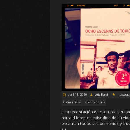
abril 13, 2020
Luis Bond
Lectura
Osamu Dazai
sajalin editores
Una recopilación de cuentos, a mitad
narra diferentes episodios de su vid
encarnan todos sus demonios y frustr
su…