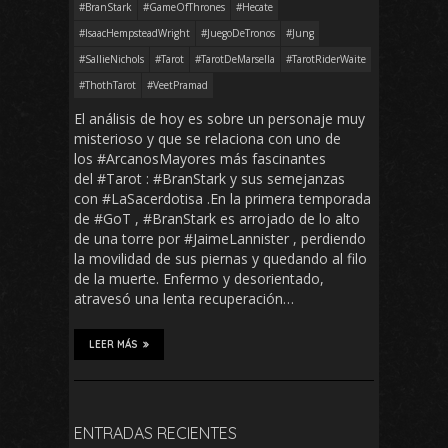
#BranStark
#GameOfThrones
#Hecate
#IsaacHempsteadWright
#JuegoDeTronos
#Jung
#SallieNichols
#Tarot
#TarotDeMarsella
#TarotRiderWaite
#ThothTarot
#VeetPramad
El análisis de hoy es sobre un personaje muy
misterioso y que se relaciona con uno de
los #ArcanosMayores más fascinantes
del #Tarot : #BranStark y sus semejanzas
con #LaSacerdotisa .En la primera temporada
de #GoT , #BranStark es arrojado de lo alto
de una torre por #JaimeLannister , perdiendo
la movilidad de sus piernas y quedando al filo
de la muerte. Enfermo y desorientado,
atravesó una lenta recuperación…
LEER MÁS
ENTRADAS RECIENTES