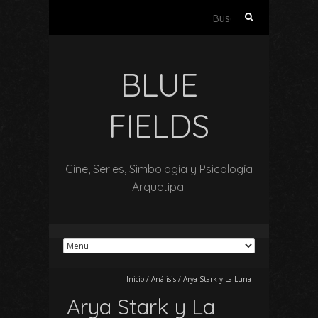
Buscar:
BLUE
FIELDS
Cine, Series, Simbología y Psicología
Arquetipal
Inicio
/
Análisis
/
Arya Stark y La Luna
Arya Stark y La