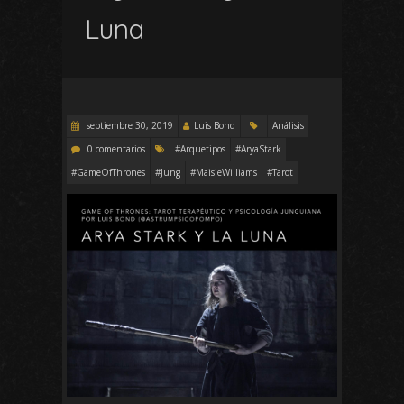
Luna
septiembre 30, 2019
Luis Bond
Análisis
0 comentarios
#Arquetipos
#AryaStark
#GameOfThrones
#Jung
#MaisieWilliams
#Tarot