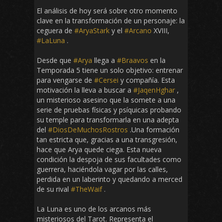
El análisis de hoy será sobre otro momento
clave en la transformación de un personaje: la
ceguera de
#AryaStark
y el
#Arcano
XVIII,
#LaLuna
.
Desde que
#Arya
llega a
#Braavos
en la
Temporada 5 tiene un solo objetivo: entrenar
para vengarse de
#Cersei
y compañía. Esta
motivación la lleva a buscar a
#JaqenHghar
,
un misterioso asesino que la somete a una
serie de pruebas físicas y psíquicas probando
su temple para transformarla en una adepta
del
#DiosDeMuchosRostros
.Una formación
tan estricta que, gracias a una transgresión,
hace que Arya quede ciega. Esta nueva
condición la despoja de sus facultades como
guerrera, haciéndola vagar por las calles,
perdida en un laberinto y quedando a merced
de su rival
#TheWaif
.
La Luna es uno de los arcanos más
misteriosos del Tarot. Representa el