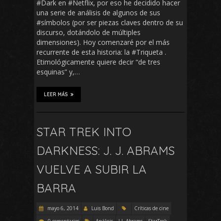
#Dark en #Netflix, por eso he decidido hacer
una serie de análisis de algunos de sus
#símbolos (por ser piezas claves dentro de su
discurso, dotándolo de múltiples
dimensiones). Hoy comenzaré por el más
recurrente de esta historia: la #Triqueta .
Etimológicamente quiere decir “de tres
esquinas” y,…
LEER MÁS
STAR TREK INTO
DARKNESS: J. J. ABRAMS
VUELVE A SUBIR LA
BARRA
mayo 6, 2014
Luis Bond
Críticas de cine