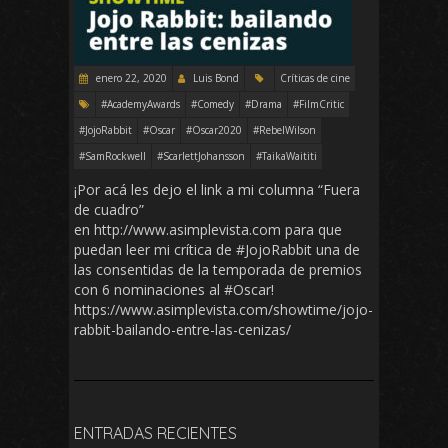
enero 22, 2020
Luis Bond
Críticas de cine
#AcademyAwards
#Comedy
#Drama
#FilmCritic
#JojoRabbit
#Oscar
#Oscar2020
#RebelWilson
#SamRockwell
#ScarlettJohansson
#TaikaWaititi
¡Por acá les dejo el link a mi columna “Fuera
de cuadro”
en http://www.asimplevista.com para que
puedan leer mi crítica de #JojoRabbit una de
las consentidas de la temporada de premios
con 6 nominaciones al #Oscar!
https://www.asimplevista.com/showtime/jojo-
rabbit-bailando-entre-las-cenizas/
ENTRADAS RECIENTES