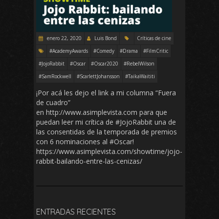
enero 22, 2020
Luis Bond
Críticas de cine
#AcademyAwards
#Comedy
#Drama
#FilmCritic
#JojoRabbit
#Oscar
#Oscar2020
#RebelWilson
#SamRockwell
#ScarlettJohansson
#TaikaWaititi
¡Por acá les dejo el link a mi columna “Fuera
de cuadro”
en http://www.asimplevista.com para que
puedan leer mi crítica de #JojoRabbit una de
las consentidas de la temporada de premios
con 6 nominaciones al #Oscar!
https://www.asimplevista.com/showtime/jojo-
rabbit-bailando-entre-las-cenizas/
ENTRADAS RECIENTES