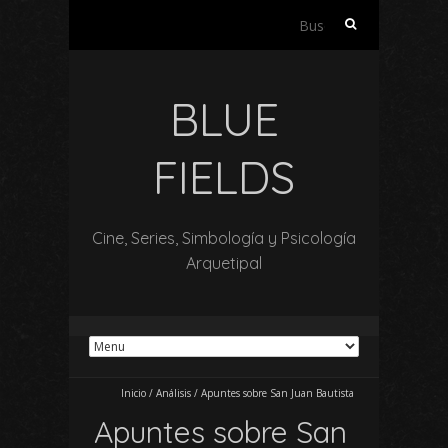
Buscar:
BLUE
FIELDS
Cine, Series, Simbología y Psicología
Arquetipal
Inicio
/
Análisis
/
Apuntes sobre San Juan Bautista
Apuntes sobre San