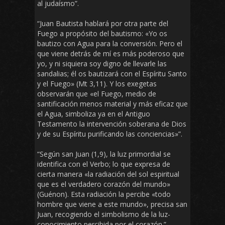
al judaísmo”.
“Juan Bautista hablará por otra parte del
Fuego a propósito del bautismo: «Yo os
bautizo con Agua para la conversión. Pero el
que viene detrás de mí es más poderoso que
yo, y ni siquiera soy digno de llevarle las
sandalias; él os bautizará con el Espíritu Santo
y el Fuego» (Mt 3,11). Y los exegetas
observarán que «el Fuego, medio de
santificación menos material y más eficaz que
el Agua, simboliza ya en el Antiguo
Testamento la intervención soberana de Dios
y de su Espíritu purificando las conciencias»”.
“Según san Juan (1,9), la luz primordial se
identifica con el Verbo; lo que expresa de
cierta manera «la radiación del sol espiritual
que es el verdadero corazón del mundo»
(Guénon). Esta radiación la percibe «todo
hombre que viene a este mundo», precisa san
Juan, recogiendo el simbolismo de la luz-
conocimiento percibida por el corazón.” –