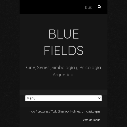
Buscar:
BLUE
FIELDS
Cine, Series, Simbología y Psicología
Arquetipal
Inicio
/
Lecturas
/
Todo Sherlock Holmes: un clásico que
está de moda