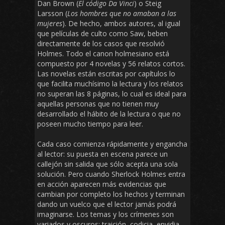
Dan Brown (
El código Da Vinci
) o Steig
Larsson (
Los hombres que no amaban a las
mujeres
). De hecho, ambos autores, al igual
que películas de culto como Saw, beben
directamente de los casos que resolvió
Holmes. Todo el canon holmesiano está
compuesto por 4 novelas y 56 relatos cortos.
Las novelas están escritas por capítulos lo
que facilita muchísimo la lectura y los relatos
no superan las 8 páginas, lo cual es ideal para
aquellas personas que no tienen muy
desarrollado el hábito de la lectura o que no
poseen mucho tiempo para leer.
Cada caso comienza rápidamente y engancha
al lector: su puesta en escena parece un
callejón sin salida que sólo acepta una sola
solución. Pero cuando Sherlock Holmes entra
en acción aparecen más evidencias que
cambian por completo los hechos y terminan
dando un vuelco que el lector jamás podrá
imaginarse. Los temas y los crímenes son
variados y oscuros: traición, codicia, envidia,