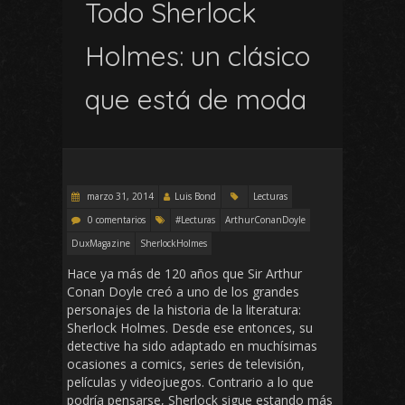
Todo Sherlock
Holmes: un clásico
que está de moda
marzo 31, 2014
Luis Bond
Lecturas
0 comentarios
#Lecturas
ArthurConanDoyle
DuxMagazine
SherlockHolmes
Hace ya más de 120 años que Sir Arthur
Conan Doyle creó a uno de los grandes
personajes de la historia de la literatura:
Sherlock Holmes. Desde ese entonces, su
detective ha sido adaptado en muchísimas
ocasiones a comics, series de televisión,
películas y videojuegos. Contrario a lo que
podría pensarse, Sherlock sigue estando más