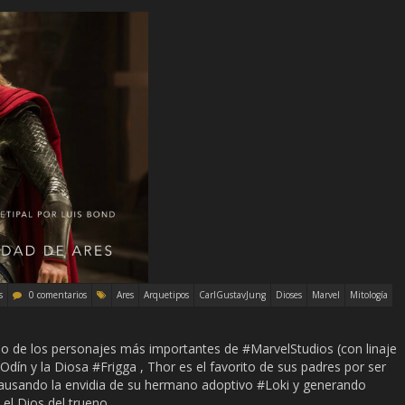
s
0 comentarios
Ares
Arquetipos
CarlGustavJung
Dioses
Marvel
Mitología
uno de los personajes más importantes de #MarvelStudios (con linaje
 #Odín y la Diosa #Frigga , Thor es el favorito de sus padres por ser
 causando la envidia de su hermano adoptivo #Loki y generando
 el Dios del trueno,…