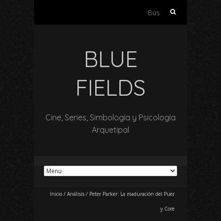
Buscar:
BLUE
FIELDS
Cine, Series, Simbología y Psicología
Arquetipal
Inicio
/
Análisis
/
Peter Parker: La maduración del Puer
y Core