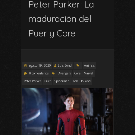
Peter Parker: La
maduración del
Puer y Core
agosto 19, 2020
Luis Bond
Análisis
0 comentarios
Avengers
Core
Marvel
Peter Parker
Puer
Spiderman
Tom Holland